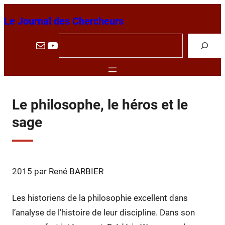
Aller
Le Journal des Chercheurs
au
contenu
R
E-mail
YouTube
e
c
h
e
Le philosophe, le héros et le
r
sage
c
h
e
2015 par René BARBIER
r
Les historiens de la philosophie excellent dans
l’analyse de l’histoire de leur discipline. Dans son