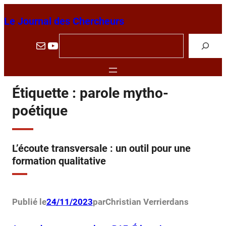
Aller
Le Journal des Chercheurs
au
contenu
R
E-mail
YouTube
e
c
h
Étiquette :
parole mytho-
e
poétique
r
c
h
L’écoute transversale : un outil pour une
e
formation qualitative
r
Publié le
24/11/2023
par
Christian Verrier
dans