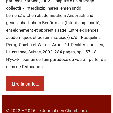
par René Barbier (2002) Chapitre d’un ouvrage
collectif « Interdisziplinäres lehren undd
Lernen.Zwichen akademischem Anspruch und
gesellschaftichem Bedürfnis » (Interdisciplinarité,
enseignement et apprentissage. Entre exigences
académiques et besoins sociaux) s/dir Pasquilina
Perrig-Chiello et Werner Arber, éd. Réalités sociales,
Laussanne, Suisse, 2002, 284 pages, pp 157-181.
N’y-a-t-il pas un certain paradoxe de vouloir parler du
sens de l’éducation…
Lire la suite…
© 2022 – 2026 Le Journal des Chercheurs