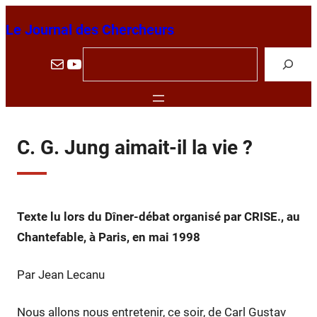
Aller
Le Journal des Chercheurs
au
contenu
R
E-mail
YouTube
e
c
h
e
C. G. Jung aimait-il la vie ?
r
c
h
Texte lu lors du Dîner-débat organisé par CRISE., au
e
Chantefable, à Paris, en mai 1998
r
Par Jean Lecanu
Nous allons nous entretenir, ce soir, de Carl Gustav