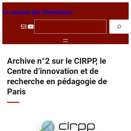
Aller
Le Journal des Chercheurs
au
contenu
R
E-mail
YouTube
e
c
h
e
Archive n°2 sur le CIRPP, le
r
Centre d’innovation et de
c
recherche en pédagogie de
h
Paris
e
r